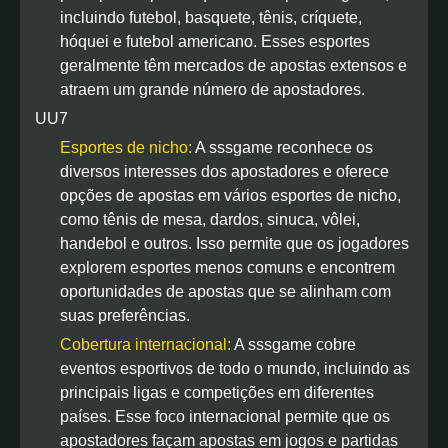
incluindo futebol, basquete, tênis, críquete,
hóquei e futebol americano. Esses esportes
geralmente têm mercados de apostas extensos e
atraem um grande número de apostadores.
UU7
Esportes de nicho:
A sssgame reconhece os
diversos interesses dos apostadores e oferece
opções de apostas em vários esportes de nicho,
como tênis de mesa, dardos, sinuca, vôlei,
handebol e outros. Isso permite que os jogadores
explorem esportes menos comuns e encontrem
oportunidades de apostas que se alinham com
suas preferências.
Cobertura internacional:
A sssgame cobre
eventos esportivos de todo o mundo, incluindo as
principais ligas e competições em diferentes
países. Esse foco internacional permite que os
apostadores façam apostas em jogos e partidas