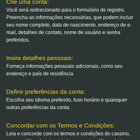
Crie uma conta:
Você será redirecionado para o formulário de registro.
Preencha as informações necessárias, que podem incluir
seu nome completo, data de nascimento, endereço de e-
mail, detalhes de contato, nome de usuário e senha
preferidos.
Insira detalhes pessoais:
Forneça informações pessoais adicionais, como seu
endereço e país de residência.
Definir preferências da conta:
Escolha seu idioma preferido, fuso horário e quaisquer
outras preferências da conta.
Concordar com os Termos e Condições:
Leia e concorde com os termos e condições do cassino,