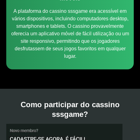
A plataforma do cassino sssgame era acessível em
vários dispositivos, incluindo computadores desktop,
smartphones e tablets. O cassino provavelmente
oferecia um aplicativo móvel de fácil utilização ou um
site responsivo, permitindo que os jogadores
desfrutassem de seus jogos favoritos em qualquer
lugar.
Como participar do cassino
sssgame?