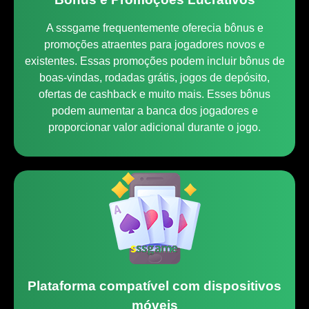
A sssgame frequentemente oferecia bônus e
promoções atraentes para jogadores novos e
existentes. Essas promoções podem incluir bônus de
boas-vindas, rodadas grátis, jogos de depósito,
ofertas de cashback e muito mais. Esses bônus
podem aumentar a banca dos jogadores e
proporcionar valor adicional durante o jogo.
Plataforma compatível com dispositivos
móveis