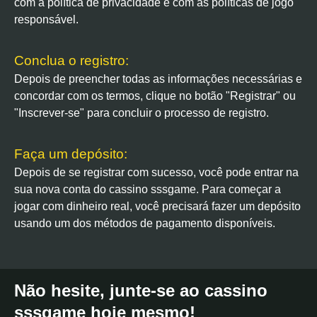
com a política de privacidade e com as políticas de jogo
responsável.
Conclua o registro:
Depois de preencher todas as informações necessárias e
concordar com os termos, clique no botão "Registrar" ou
"Inscrever-se" para concluir o processo de registro.
Faça um depósito:
Depois de se registrar com sucesso, você pode entrar na
sua nova conta do cassino sssgame. Para começar a
jogar com dinheiro real, você precisará fazer um depósito
usando um dos métodos de pagamento disponíveis.
Não hesite, junte-se ao cassino
sssgame hoje mesmo!