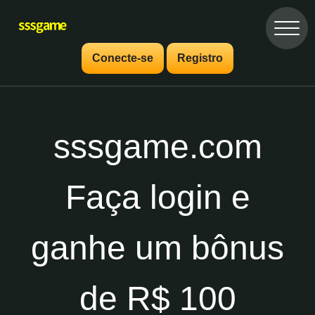
Conecte-se
Registro
sssgame.com
Faça login e
ganhe um bônus
de R$ 100