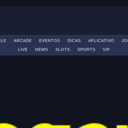
ILE
ARCADE
EVENTOS
DICAS
APLICATIVO
JO
LIVE
NEWS
SLOTS
SPORTS
VIP