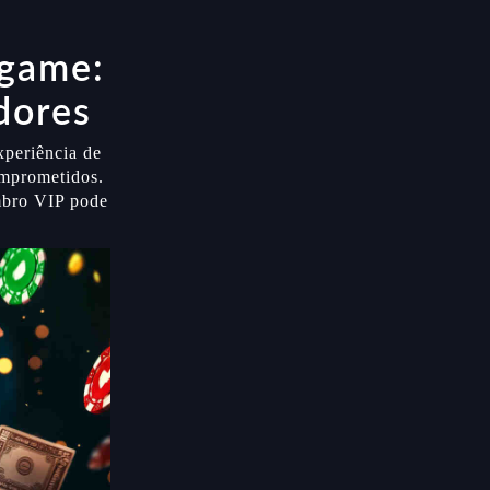
sgame:
dores
xperiência de
omprometidos.
mbro VIP pode