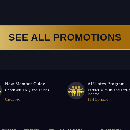
SEE ALL PROMOTIONS
New Member Guide
Affiliates Program
Check out FAQ and guides
Partner with us and earn
income!
Check now
Find Out more