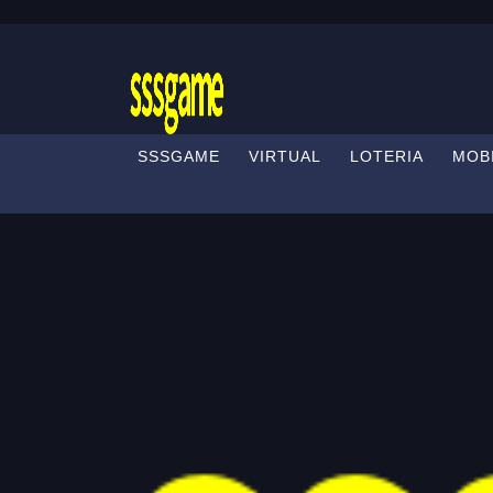
SSSGAME
VIRTUAL
LOTERIA
MOB