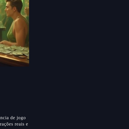
ncia de jogo
rações reais e