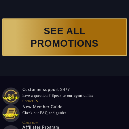
SEE ALL
PROMOTIONS
Customer support 24/7
have a question ? Speak to our agent online
Contact CS
New Member Guide
Check out FAQ and guides
Check now
Affiliates Program