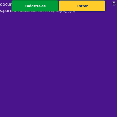
document.getElementsByTagName("script")[0];
X
Cadastre-se
Entrar
s.parentNode.insertBefore(mtj, s); })();