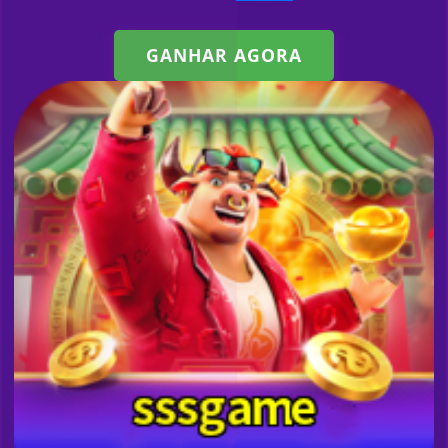
GANHAR AGORA