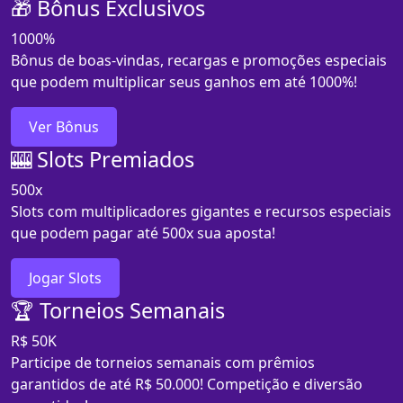
🎁 Bônus Exclusivos
1000%
Bônus de boas-vindas, recargas e promoções especiais
que podem multiplicar seus ganhos em até 1000%!
Ver Bônus
🎰 Slots Premiados
500x
Slots com multiplicadores gigantes e recursos especiais
que podem pagar até 500x sua aposta!
Jogar Slots
🏆 Torneios Semanais
R$ 50K
Participe de torneios semanais com prêmios
garantidos de até R$ 50.000! Competição e diversão