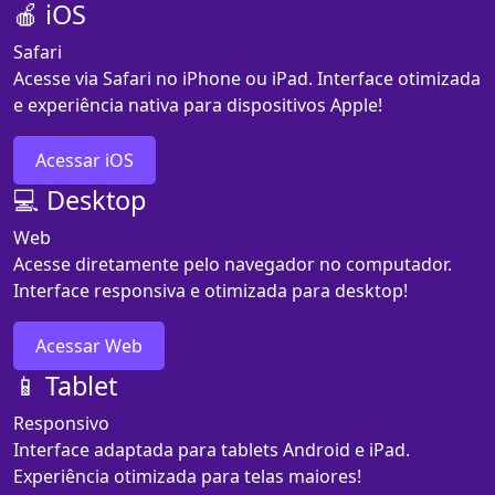
🍎 iOS
Safari
Acesse via Safari no iPhone ou iPad. Interface otimizada
e experiência nativa para dispositivos Apple!
Acessar iOS
💻 Desktop
Web
Acesse diretamente pelo navegador no computador.
Interface responsiva e otimizada para desktop!
Acessar Web
📱 Tablet
Responsivo
Interface adaptada para tablets Android e iPad.
Experiência otimizada para telas maiores!