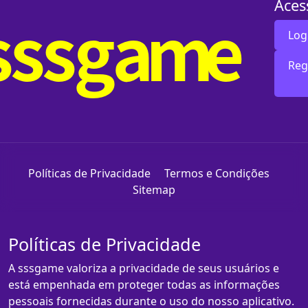
Aces
Log
Reg
Políticas de Privacidade
Termos e Condições
Sitemap
Políticas de Privacidade
A sssgame valoriza a privacidade de seus usuários e
está empenhada em proteger todas as informações
pessoais fornecidas durante o uso do nosso aplicativo.