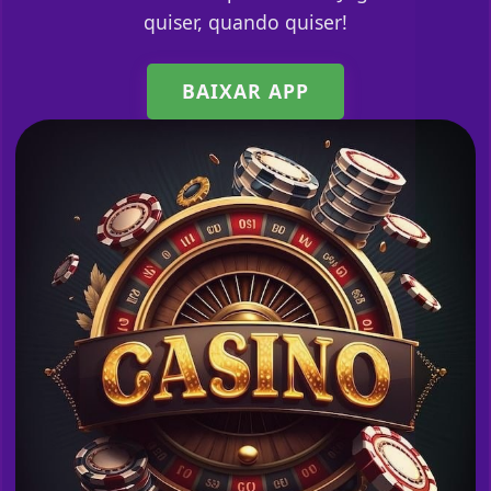
quiser, quando quiser!
BAIXAR APP